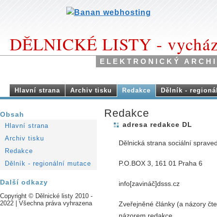
DĚLNICKÉ LISTY - vychází
ELEKTRONICKÝ ARCHI
Hlavní strana
Archiv tisku
Redakce
Dělník - region
Redakce
Obsah
adresa redakce DL
Hlavní strana
Archiv tisku
Dělnická strana sociální spraved
Redakce
P.O.BOX 3, 161 01 Praha 6
Dělník - regionální mutace
Další odkazy
info[zavináč]dsss.cz
Copyright © Dělnické listy 2010 -
2022 | Všechna práva vyhrazena
Zveřejněné články (a názory čte
názorem redakce.