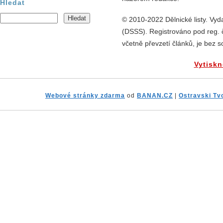
Hledat
© 2010-2022 Dělnické listy. Vyda
(DSSS). Registrováno pod reg. 
včetně převzetí článků, je bez 
Vytiskn
Webové stránky zdarma
od
BANAN.CZ
|
Ostravski Tv